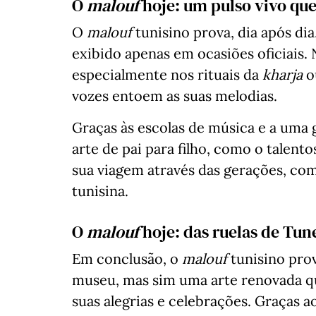
O
malouf
hoje: um pulso vivo qu
O
malouf
tunisino prova, dia após di
exibido apenas em ocasiões oficiais
especialmente nos rituais da
kharja
o
vozes entoem as suas melodias.
Graças às escolas de música e a uma
arte de pai para filho, como o talento
sua viagem através das gerações, co
tunisina.
O
malouf
hoje: das ruelas de Tun
Em conclusão, o
malouf
tunisino pro
museu, mas sim uma arte renovada que
suas alegrias e celebrações. Graças a