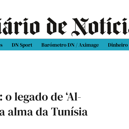
os
DN Sport
Barómetro DN / Aximage
Dinheiro
 o legado de ‘Al-
a alma da Tunísia