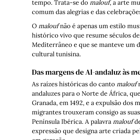
tempo. Trata-se do
malouf
, a arte m
comum das alegrias e das celebrações
O
malouf
não é apenas um estilo mus
histórico vivo que resume séculos de
Mediterrâneo e que se manteve um d
cultural tunisina.
Das margens de Al-andaluz às me
As raízes históricas do canto
malouf
andaluzes para o Norte de África, qu
Granada, em 1492, e a expulsão dos m
migrantes trouxeram consigo as suas 
Península Ibérica. A palavra
malouf
de
expressão que designa arte criada pe