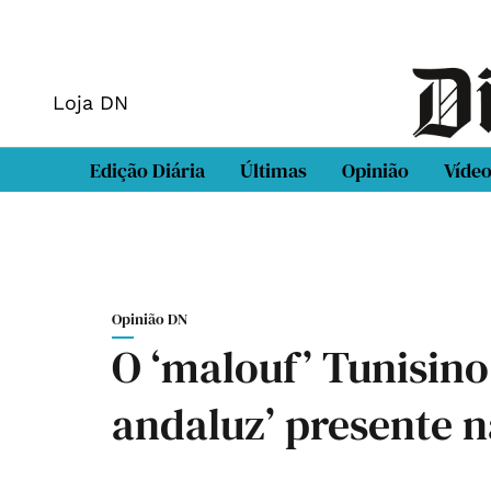
Loja DN
Edição Diária
Últimas
Opinião
Víde
Opinião DN
O ‘malouf’ Tunisino:
andaluz’ presente n