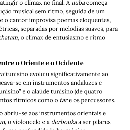
tingir o clímax no final. A
nuba
começa
ução musical sem ritmo, seguida de um
ue o cantor improvisa poemas eloquentes,
tricas, separadas por melodias suaves, para
khatam
, o clímax de entusiasmo e ritmo
ntre o Oriente e o Ocidente
uf
tunisino evoluiu significativamente ao
aseava-se em instrumentos andaluzes e
unisino” e o alaúde tunisino (de quatro
entos rítmicos como o
tar
e os percussores.
o abriu-se aos instrumentos orientais e
un
, o violoncelo e a
derbouka
a ser pilares