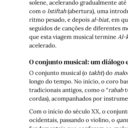
solene, acelerando gradualmente até a
com o
Istiftah
(abertura), uma introd
ritmo pesado, e depois
al-biat
, em q
seguidos de canções de diferentes mé
que esta viagem musical termine
Al-
acelerado.
O conjunto musical: um diálogo e
O conjunto musical (o
takht
) do
malo
longo do tempo. No início, o coro b
tradicionais antigos, como o “
rabab
t
cordas), acompanhados por instrum
Com o início do século XX, o conjunt
ocidentais, passando o violino, o
qan