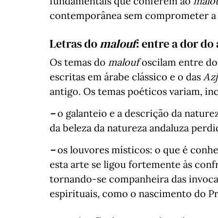
fundamentais que conferem ao
malo
contemporânea sem comprometer a s
Letras do
malouf
: entre a dor d
Os temas do
malouf
oscilam entre d
escritas em árabe clássico e o das
Azj
antigo. Os temas poéticos variam, in
–
o galanteio e a descrição da nature
da beleza da natureza andaluza perdi
–
os louvores místicos: o que é conh
esta arte se ligou fortemente às con
tornando-se companheira das invocaç
espirituais, como o nascimento do P