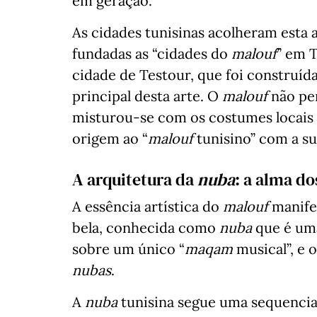
em geração.
As cidades tunisinas acolheram esta
fundadas as “cidades do
malouf
” em T
cidade de Testour, que foi construída
principal desta arte. O
malouf
não pe
misturou-se com os costumes locais 
origem ao “
malouf
tunisino” com a s
A arquitetura da
nuba
: a alma do
A essência artística do
malouf
manifes
bela, conhecida como
nuba
que é uma
sobre um único “
maqam
musical”, e 
nubas
.
A
nuba
tunisina segue uma sequencia