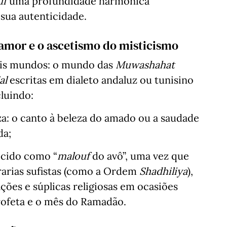
uf
uma profundidade harmónica
ua autenticidade.
o amor e o ascetismo do misticismo
ois mundos: o mundo das
Muwashahat
al
escritas em dialeto andaluz ou tunisino
cluindo:
za: o canto à beleza do amado ou a saudade
da;
ecido como “
malouf
do avô”, uma vez que
frarias sufistas (como a Ordem
Shadhiliya
),
ões e súplicas religiosas em ocasiões
rofeta e o mês do Ramadão.