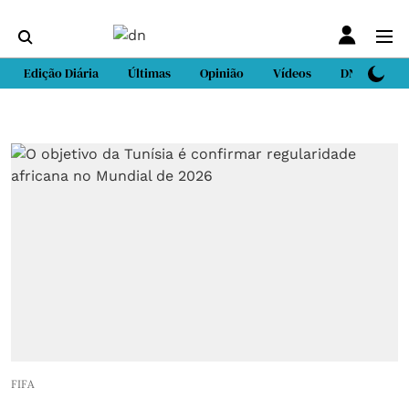
Edição Diária
Últimas
Opinião
Vídeos
DN Sport
FIFA