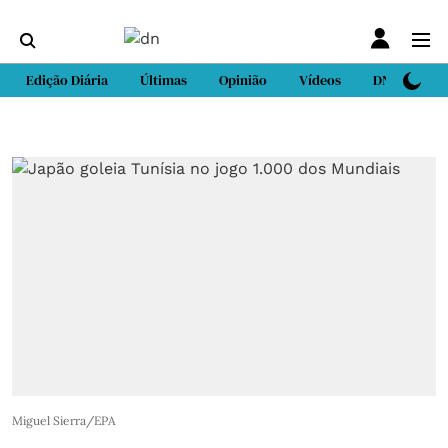
Edição Diária
Últimas
Opinião
Vídeos
DN Sport
Miguel Sierra/EPA