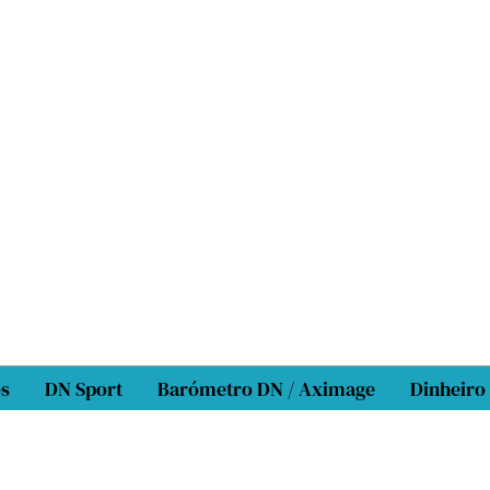
os
DN Sport
Barómetro DN / Aximage
Dinheiro