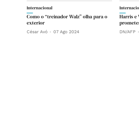
Internacional
Internaci
Como o “treinador Walz” olha para o
Harris e 
exterior
prometem
César Avó
07 Ago 2024
DN/AFP