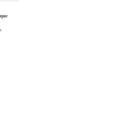
 que
4