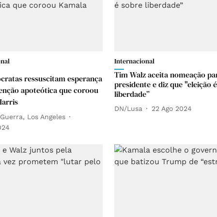
onal
Internacional
Tim Walz aceita nomeação par
cratas ressuscitam esperança
presidente e diz que "eleição 
nção apoteótica que coroou
liberdade”
arris
DN/Lusa
22 Ago 2024
 Guerra, Los Angeles
024