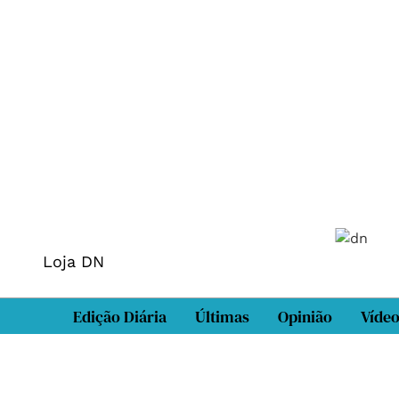
Loja DN
Edição Diária
Últimas
Opinião
Víde