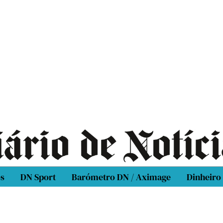
os
DN Sport
Barómetro DN / Aximage
Dinheiro