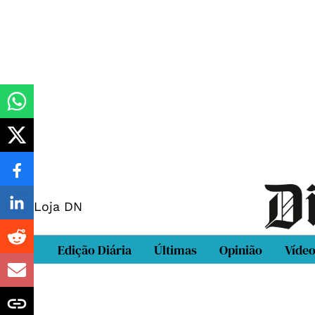
Loja DN
Edição Diária
Últimas
Opinião
Víde