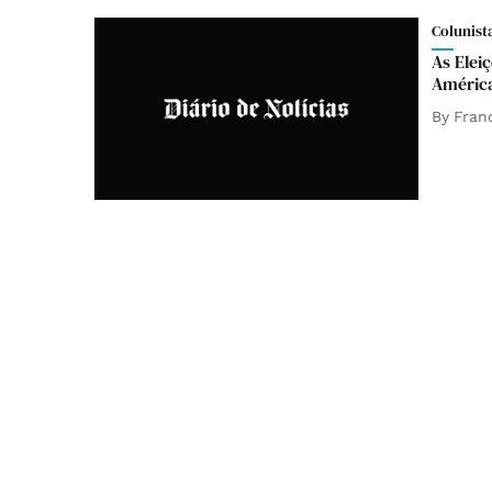
Colunist
As Elei
Améric
By
Fran