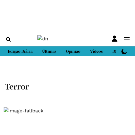
Edição Diária
Últimas
Opinião
Vídeos
DN Sport
Terror