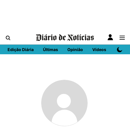
Edição Diária
Últimas
Opinião
Vídeos
DN Spo