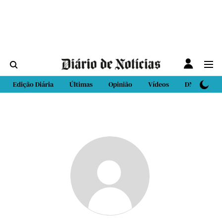
Edição Diária
Últimas
Opinião
Vídeos
DN Sport