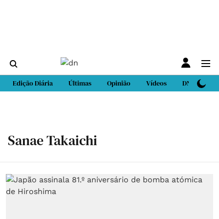
Edição Diária
Últimas
Opinião
Vídeos
DN Sport
Sanae Takaichi