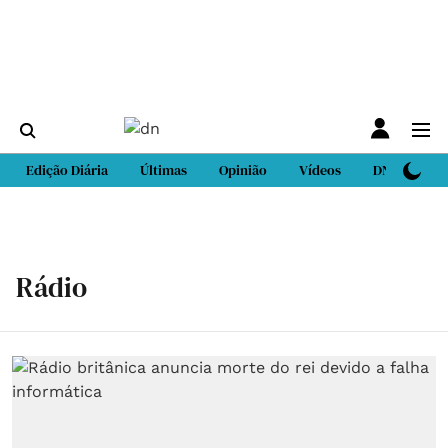
Edição Diária
Últimas
Opinião
Vídeos
DN Sport
Rádio