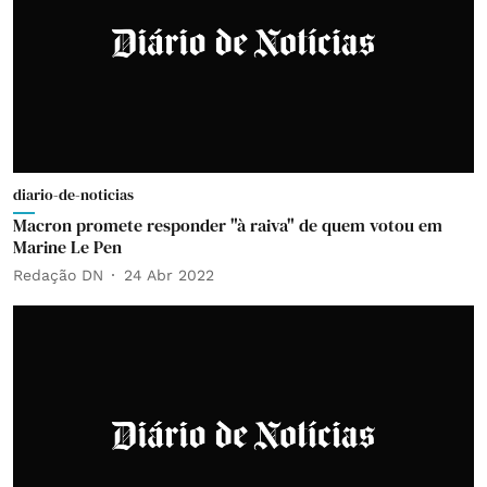
diario-de-noticias
Macron promete responder "à raiva" de quem votou em
Marine Le Pen
Redação DN
24 Abr 2022