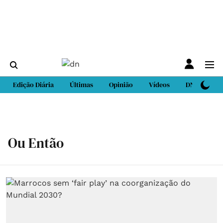
Edição Diária
Últimas
Opinião
Vídeos
DN Sport
Ou Então