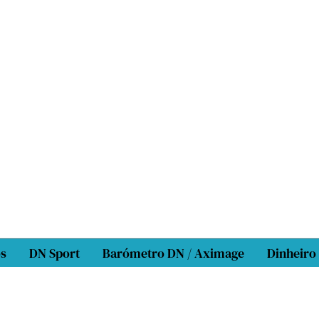
os
DN Sport
Barómetro DN / Aximage
Dinheiro