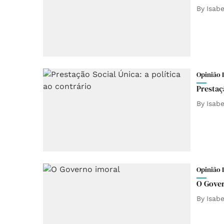
By
Isab
Opinião 
Prestaçã
By
Isab
Opinião 
O Gover
By
Isab