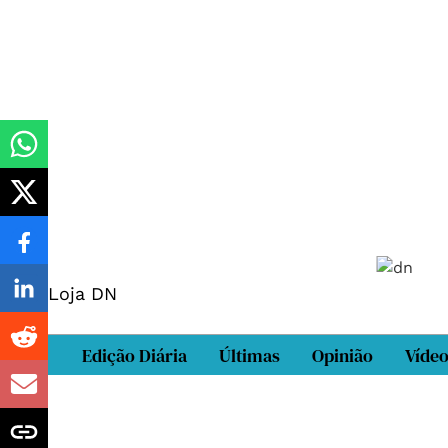
Loja DN
Edição Diária
Últimas
Opinião
Víde