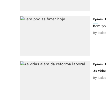
Opinião 
Bem pod
By
Isab
Opinião 
As vida
By
Isab