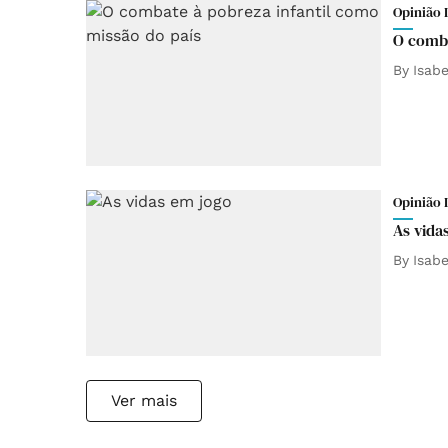
Opinião 
O comba
By
Isab
Opinião 
As vida
By
Isab
Ver mais