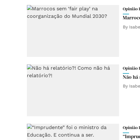
Opinião 
Marroco
By
Isab
Opinião 
Não há 
By
Isab
Opinião 
“Imprud