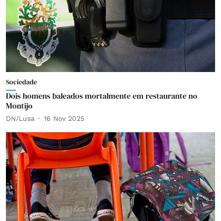
Sociedade
Dois homens baleados mortalmente em restaurante no
Montijo
DN/Lusa
16 Nov 2025