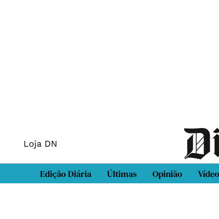
Loja DN
Edição Diária
Últimas
Opinião
Víde