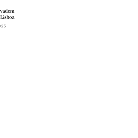
invadem
 Lisboa
025