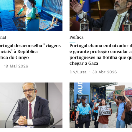
onal
Política
ortugal desaconselha "viagens
Portugal chama embaixador de
nciais" à República
e garante proteção consular a
tica do Congo
portugueses na flotilha que q
chegar a Gaza
19 Mai 2026
DN/Lusa
30 Abr 2026