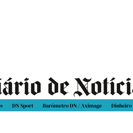
os
DN Sport
Barómetro DN / Aximage
Dinheiro