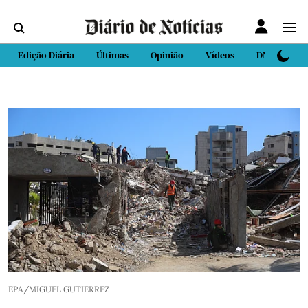
Edição Diária
Últimas
Opinião
Vídeos
DN Sport
EPA/MIGUEL GUTIERREZ