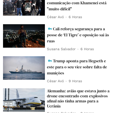
comunicação com Khamenei está
"muito difícil"
César Avó
6 Horas
Cali reforça segurança para a
posse de ‘El Tigre’ e oposição sai às
ruas
Susana Salvador
6 Horas
Trump aponta para Hegseth e
este para o seu vice sobre falta de
munições
César Avó
9 Horas
Alemanha: avião que estava junto a
drone encontrado com explosivos
afinal não tinha armas para a
Ucrânia