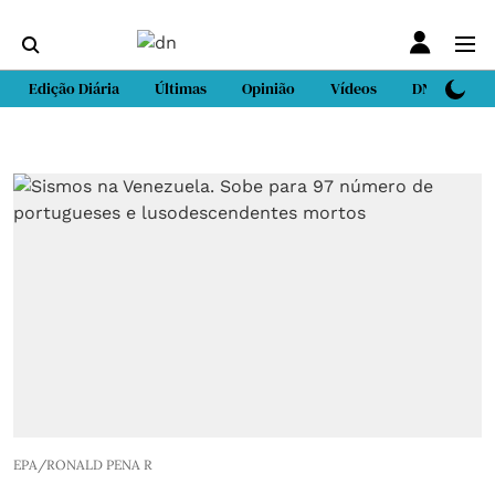
Edição Diária
Últimas
Opinião
Vídeos
DN Sport
EPA/RONALD PENA R