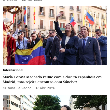
Internacional
María Corina Machado reúne com a direita espanhola em
Madrid, mas rejeita encontro com Sánchez
Susana Salvador
17 Abr 2026