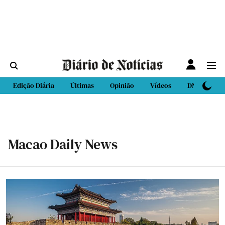
Edição Diária
Últimas
Opinião
Vídeos
DN Sport
Macao Daily News