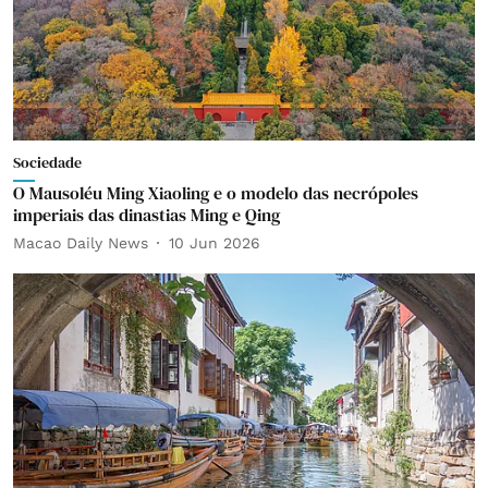
Sociedade
O Mausoléu Ming Xiaoling e o modelo das necrópoles
imperiais das dinastias Ming e Qing
Macao Daily News
10 Jun 2026