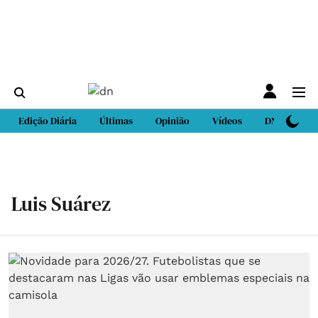
Edição Diária
Últimas
Opinião
Vídeos
DN Sport
Luis Suárez