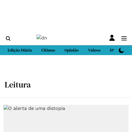
Edição Diária
Últimas
Opinião
Vídeos
DN Sport
Leitura