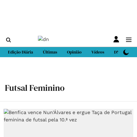
Edição Diária
Últimas
Opinião
Vídeos
DN Sport
Futsal Feminino