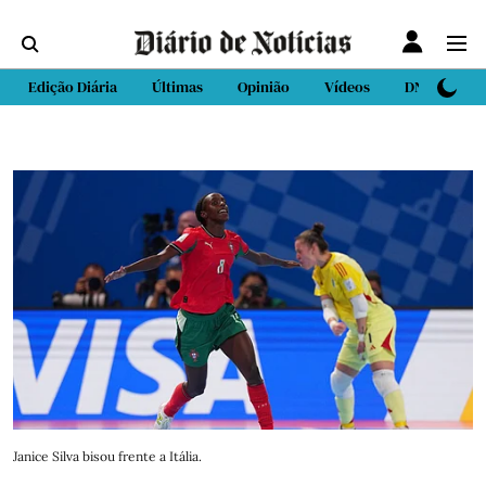
Edição Diária
Últimas
Opinião
Vídeos
DN Sport
Janice Silva bisou frente a Itália.