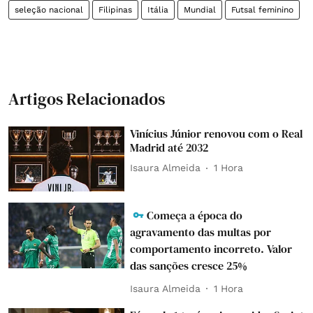
seleção nacional
Filipinas
Itália
Mundial
Futsal feminino
Artigos Relacionados
Vinícius Júnior renovou com o Real
Madrid até 2032
Isaura Almeida
1 Hora
Começa a época do
agravamento das multas por
comportamento incorreto. Valor
das sanções cresce 25%
Isaura Almeida
1 Hora