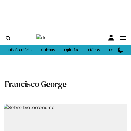
Edição Diária
Últimas
Opinião
Vídeos
DN Sport
Francisco George