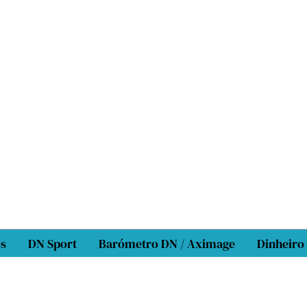
os
DN Sport
Barómetro DN / Aximage
Dinheiro