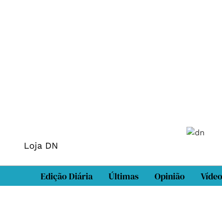
Loja DN
Edição Diária
Últimas
Opinião
Víde