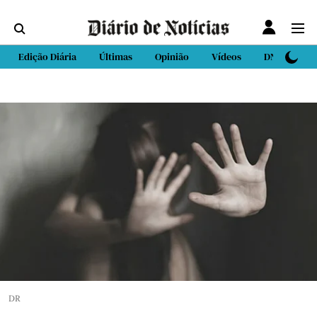
Edição Diária
Últimas
Opinião
Vídeos
DN Sport
DR