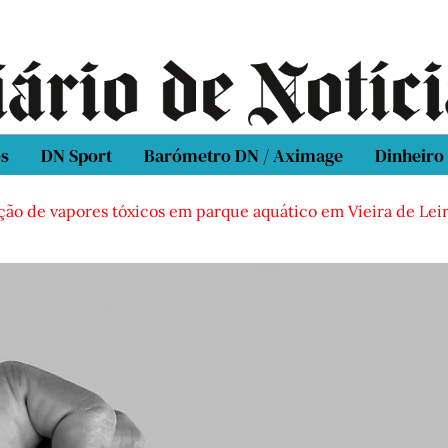
os
DN Sport
Barómetro DN / Aximage
Dinheiro
e vapores tóxicos em parque aquático em Vieira de Leiria