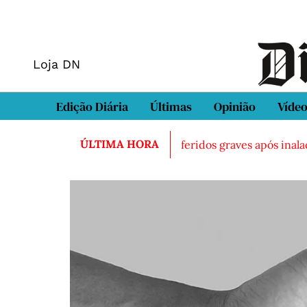
Loja DN
Edição Diária
Últimas
Opinião
Víde
ÚLTIMA HORA
ado morto em Sintra
Três feridos graves após inalação d