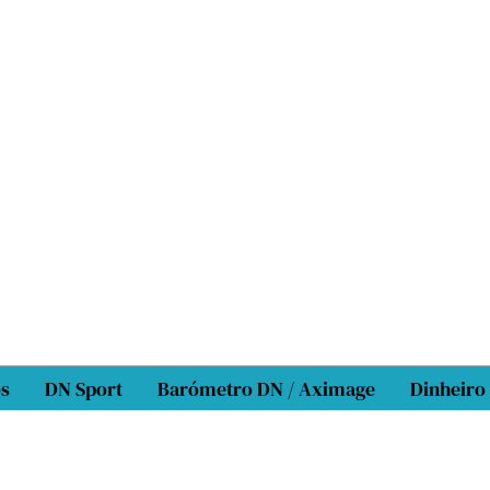
os
DN Sport
Barómetro DN / Aximage
Dinheiro