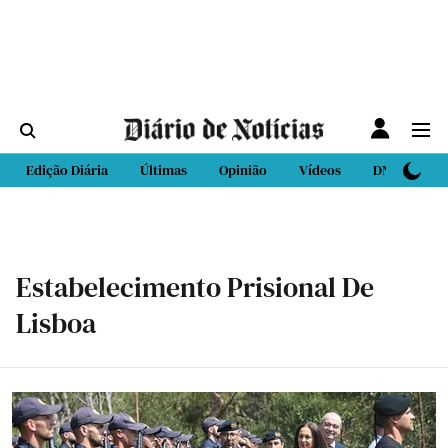
Edição Diária
Últimas
Opinião
Vídeos
DN Sport
Estabelecimento Prisional De
Lisboa