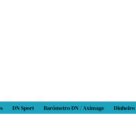
os
DN Sport
Barómetro DN / Aximage
Dinheiro