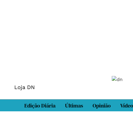
Loja DN
Edição Diária
Últimas
Opinião
Víde