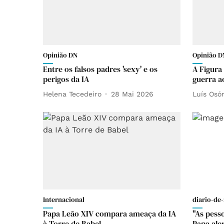
Opinião DN
Opinião D
Entre os falsos padres 'sexy' e os
A Figura
perigos da IA
guerra a
Helena Tecedeiro
28 Mai 2026
Luís Osór
Internacional
diario-de-
Papa Leão XIV compara ameaça da IA
"As pess
à Torre de Babel
Papa ale