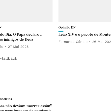
N
Opinião DN
 do Dia. O Papa declarou
Leão XIV e o pacote de Mont
os inimigos de Deus
Fernanda Câncio
26 Mai 20
io
27 Mai 2026
noticias
oas não deviam morrer assim".
rta para impacto da pandemia