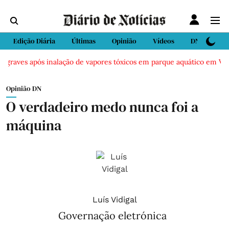
Edição Diária
Últimas
Opinião
Vídeos
DN Sport
raves após inalação de vapores tóxicos em parque aquático em Vieira 
Opinião DN
O verdadeiro medo nunca foi a
máquina
Luís Vidigal
Governação eletrónica