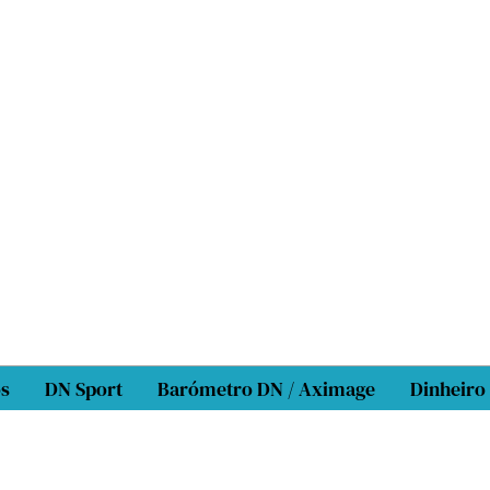
os
DN Sport
Barómetro DN / Aximage
Dinheiro