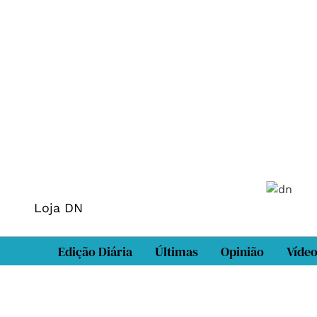
Loja DN
Edição Diária
Últimas
Opinião
Víde