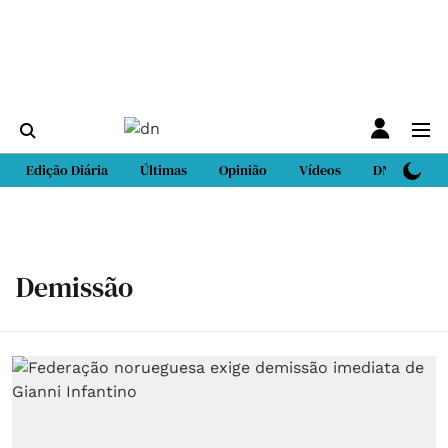
Edição Diária
Últimas
Opinião
Vídeos
DN Sport
Demissão