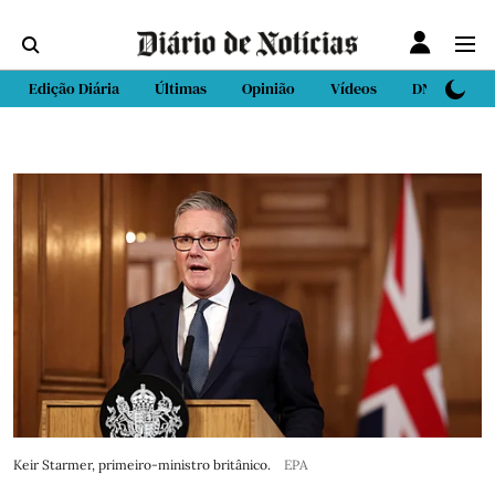
Edição Diária
Últimas
Opinião
Vídeos
DN Sport
Keir Starmer, primeiro-ministro britânico.
EPA