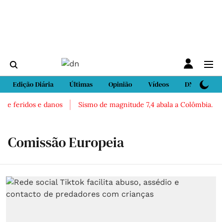
Edição Diária
Últimas
Opinião
Vídeos
DN Sport
 feridos e danos
Sismo de magnitude 7,4 abala a Colômbia. Há re
Comissão Europeia