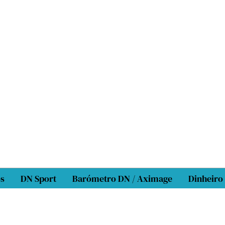
os
DN Sport
Barómetro DN / Aximage
Dinheiro