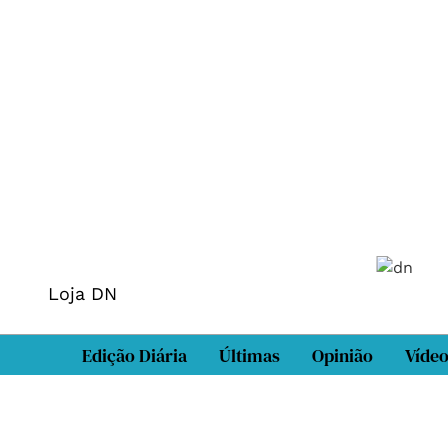
Loja DN
Edição Diária
Últimas
Opinião
Víde