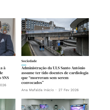
Sociedade
a à
Administração da ULS Santo António
de
assume ter tido doentes de cardiologia
o SNS
que “morreram sem serem
convocados”
2026
Ana Mafalda Inácio
27 Fev 2026