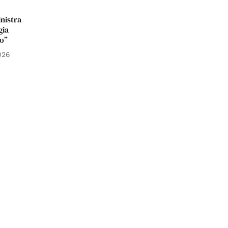
nistra
gia
co”
026