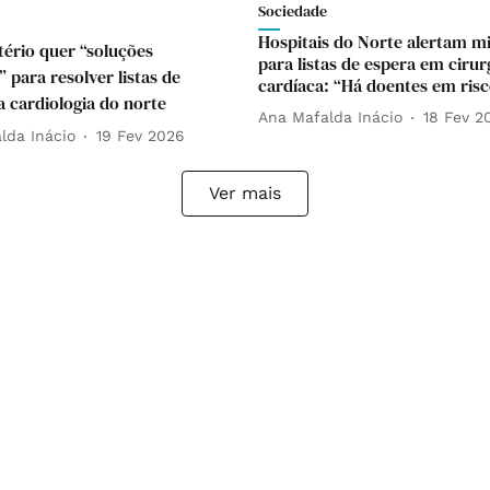
Sociedade
Hospitais do Norte alertam mi
tério quer “soluções
para listas de espera em cirur
 para resolver listas de
cardíaca: “Há doentes em ris
a cardiologia do norte
Ana Mafalda Inácio
18 Fev 2
lda Inácio
19 Fev 2026
Ver mais