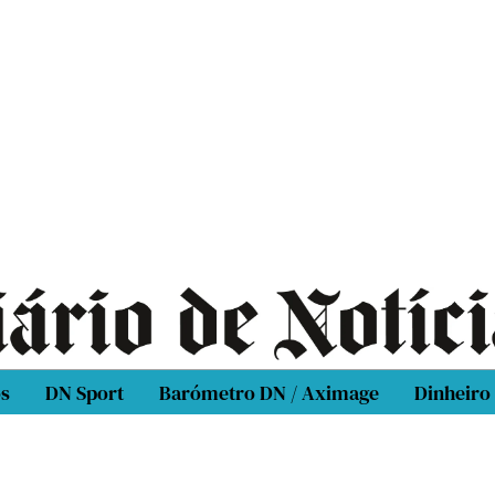
os
DN Sport
Barómetro DN / Aximage
Dinheiro