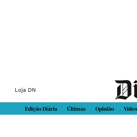
Loja DN
Edição Diária
Últimas
Opinião
Víde