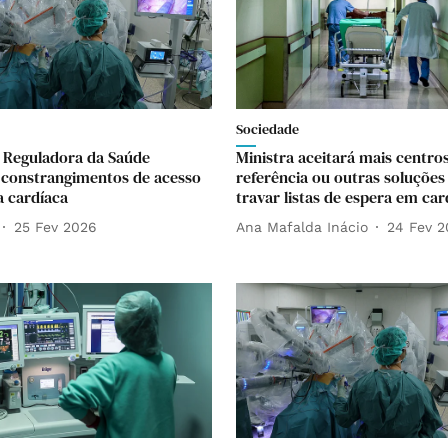
Sociedade
 Reguladora da Saúde
Ministra aceitará mais centro
 constrangimentos de acesso
referência ou outras soluções
a cardíaca
travar listas de espera em car
25 Fev 2026
Ana Mafalda Inácio
24 Fev 