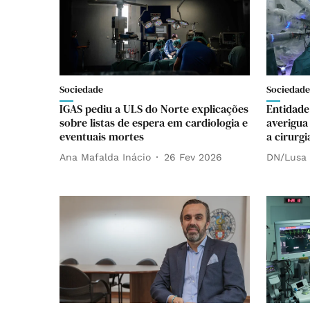
Sociedade
Sociedade
IGAS pediu a ULS do Norte explicações
Entidade
sobre listas de espera em cardiologia e
averigua
eventuais mortes
a cirurgi
Ana Mafalda Inácio
26 Fev 2026
DN/Lusa