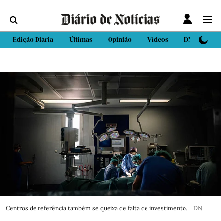
Edição Diária
Últimas
Opinião
Vídeos
DN Sport
Centros de referência também se queixa de falta de investimento.
DN