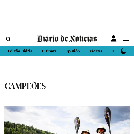
Edição Diária
Últimas
Opinião
Vídeos
DN Sport
CAMPEÕES