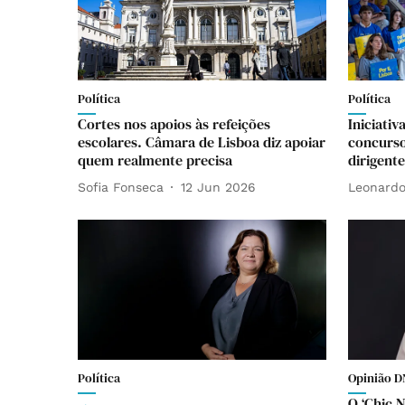
Política
Política
Cortes nos apoios às refeições
Iniciativ
escolares. Câmara de Lisboa diz apoiar
concurso
quem realmente precisa
dirigent
Sofia Fonseca
12 Jun 2026
Leonardo
Política
Opinião D
O ‘Chic N