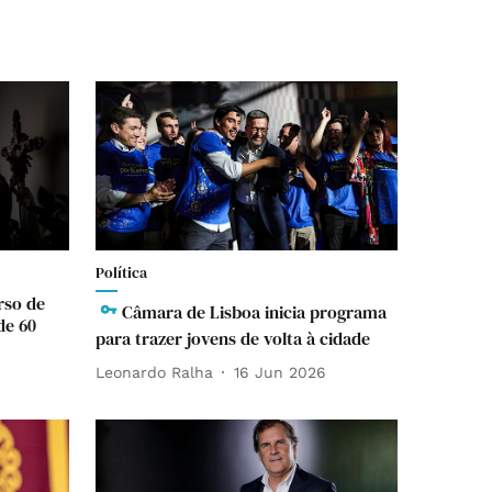
Política
rso de
Câmara de Lisboa inicia programa
de 60
para trazer jovens de volta à cidade
Leonardo Ralha
16 Jun 2026
6