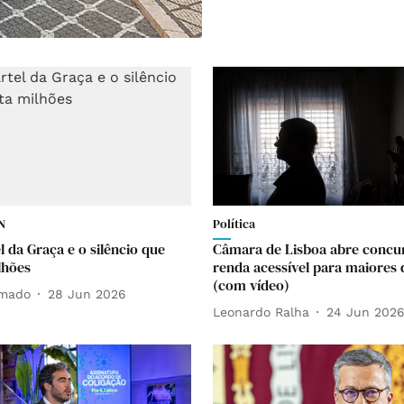
N
Política
l da Graça e o silêncio que
Câmara de Lisboa abre concu
lhões
renda acessível para maiores 
(com vídeo)
Amado
28 Jun 2026
Leonardo Ralha
24 Jun 202