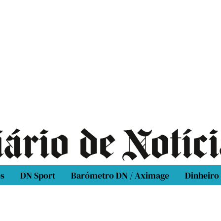
os
DN Sport
Barómetro DN / Aximage
Dinheiro