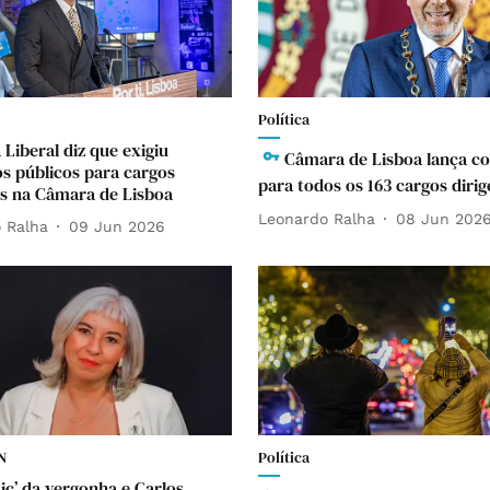
Política
a Liberal diz que exigiu
Câmara de Lisboa lança c
s públicos para cargos
para todos os 163 cargos dirig
es na Câmara de Lisboa
Leonardo Ralha
08 Jun 202
 Ralha
09 Jun 2026
N
Política
ic’ da vergonha e Carlos