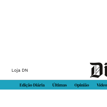
Loja DN
Edição Diária
Últimas
Opinião
Víde