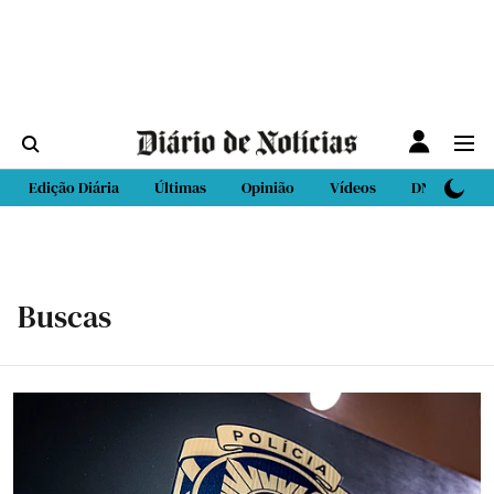
Edição Diária
Últimas
Opinião
Vídeos
DN Sport
Buscas