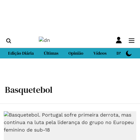
Edição Diária
Últimas
Opinião
Vídeos
DN Sport
Basquetebol