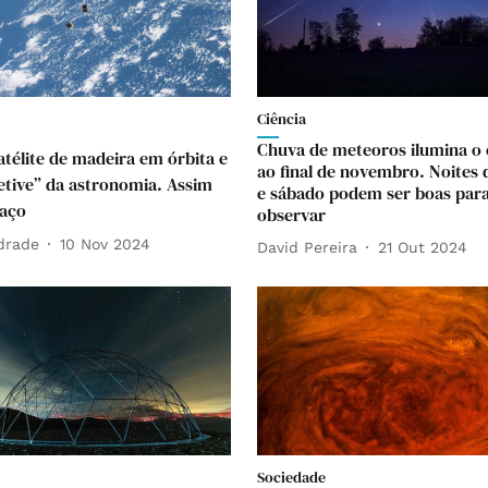
Ciência
Chuva de meteoros ilumina o 
télite de madeira em órbita e
ao final de novembro. Noites 
tetive” da astronomia. Assim
e sábado podem ser boas par
paço
observar
drade
10 Nov 2024
David Pereira
21 Out 2024
Sociedade