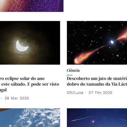
Ciência
ro eclipse solar do ano
Descoberto um jato de matér
 este sábado. E pode ser visto
dobro do tamanho da Via Lác
gal
DN/Lusa
07 Fev 2025
28 Mar 2025