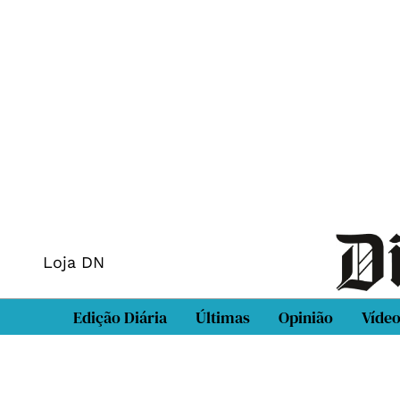
Loja DN
Edição Diária
Últimas
Opinião
Víde