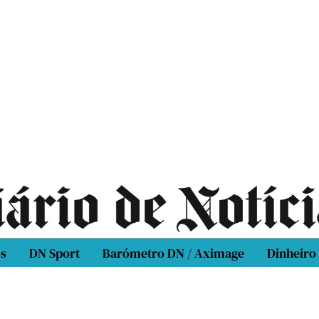
os
DN Sport
Barómetro DN / Aximage
Dinheiro