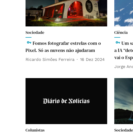
Sociedade
Ciência
Fomos fotografar estrelas com o
Um sa
Pixel. Só as nuvens não ajudaram
a IA “de
vai o Es
Ricardo Simões Ferreira
16 Dez 2024
Jorge An
Colunistas
Sociedade