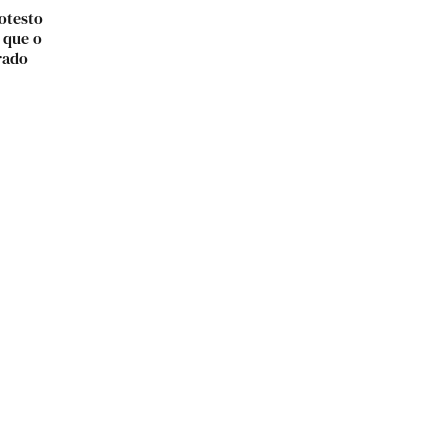
otesto
 que o
rado