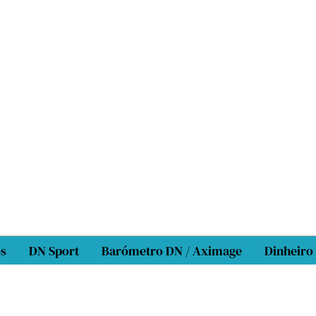
os
DN Sport
Barómetro DN / Aximage
Dinheiro