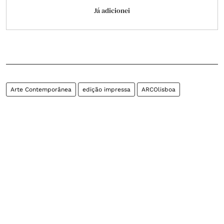
Já adicionei
Arte Contemporânea
edição impressa
ARCOlisboa