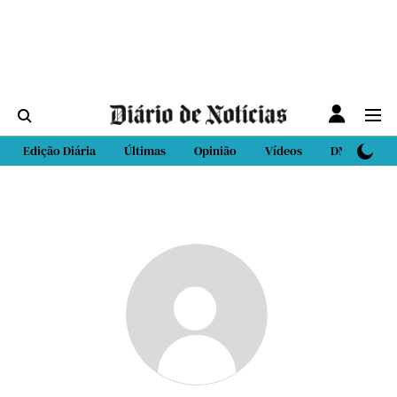
Edição Diária
Últimas
Opinião
Vídeos
DN Sport