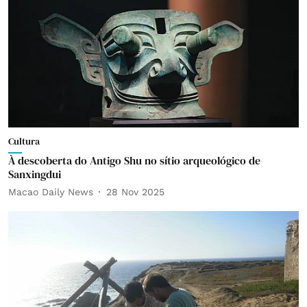
Cultura
À descoberta do Antigo Shu no sítio arqueológico de
Sanxingdui
Macao Daily News
28 Nov 2025