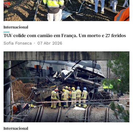
Internacional
TGV colide com camião em França. Um morto e 27 feridos
Sofia Fonseca
07 Abr 2026
Internacional