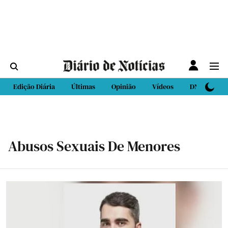
Edição Diária
Últimas
Opinião
Vídeos
DN Sport
Abusos Sexuais De Menores