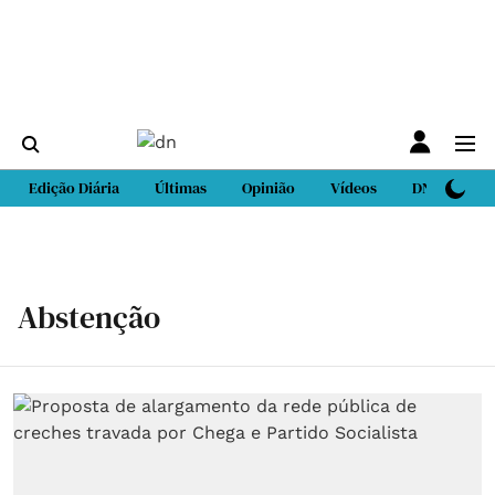
Edição Diária
Últimas
Opinião
Vídeos
DN Sport
Abstenção